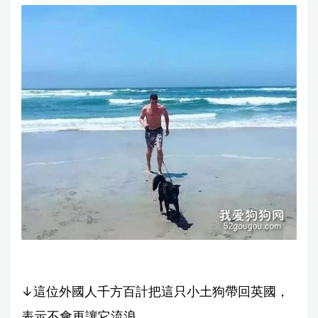
↓這位外國人千方百計把這只小土狗帶回英國，
表示不會再讓它流浪。