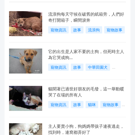
流浪狗每天守候在破舊的紙箱旁，人們好
奇打開箱子，瞬間淚奔
寵物資訊
故事
流浪狗
寵物故事
2020-06-04
144 閱讀
它的出生是人家不要的土狗，但死時主人
為它哭成狗…
寵物資訊
故事
中華田園犬
寵物故事
2020-06-04
170 閱讀
貓聞著已過世好朋友的毛發，這一舉動暖
哭了在場的所有人
寵物資訊
故事
貓咪
寵物故事
2020-06-03
128 閱讀
主人要賣小狗，狗媽媽帶孩子連夜逃走，
找到時，連窩都弄好了