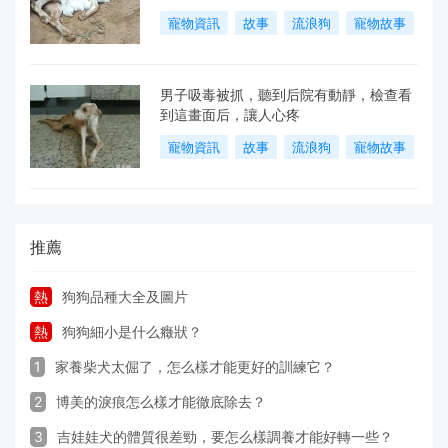
寵物資訊
故事
流浪狗
寵物故事
2020-06-03
197 閱讀
男子吸毒被抓，聽到后院有動靜，檢查看
到這畫面后，讓人心疼
寵物資訊
故事
流浪狗
寵物故事
2020-06-03
155 閱讀
推薦
熱
狗狗品種大全及圖片
熱
狗狗細小是什么癥狀？
1
家養柴犬太倔了，怎么樣才能更好的訓練它？
2
博美的淚痕怎么樣才能徹底除去？
3
吉娃娃犬的體質很差勁，要怎么樣調養才能好轉一些？