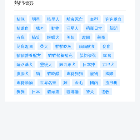
熱門標簽
貓咪
明星
喵星人
離奇死亡
血型
狗狗獻血
貓獻血
獵奇
動物
汪星人
萌寵日常
新聞
有寵
搞笑
蝴蝶犬
美短
趣圖
萌寵
萌寵趣圖
柴犬
貓貓吃魚
貓貓飲食
發育
貓貓營養配方
貓貓營養補充
親切詼諧
家禽
薩路基犬
靈緹犬
陜西細犬
日本狆
京巴犬
臘腸犬
貓
貓吃醋
虐待狗狗
寵物
國際
虐待動物
世界名畫
雞
金毛
國內
流浪狗
狗狗
日本
貓頭鷹
咖啡廳
警犬
德牧