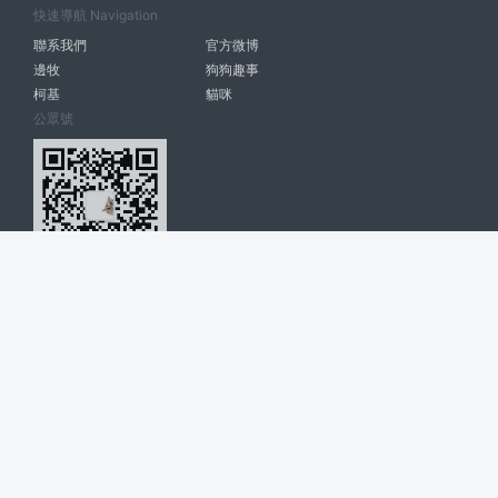
快速導航 Navigation
聯系我們
官方微博
邊牧
狗狗趣事
柯基
貓咪
公眾號
愛寵網 南寧博大高科計算機有限公司 版權所有 ? 2022. All Rights
Reserved. lovepet.cn
網站展示的品牌信息和數據，是基于互聯網大數據及品牌方的公開信息，
收集整理客觀呈現，僅提供參考使用，不代表網站支持觀點；如有侵權、
錯誤信息，請及時聯系我們更正或刪除！
商務聯系微信: 18977110085 分享更多寵物故事和萌寵趣味
博大軟件
盈門
ManualLib
桂ICP備17004674號-20