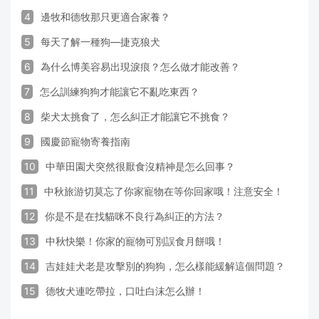
4
邊牧和德牧那只更適合家養？
5
每天了解一種狗—捷克狼犬
6
為什么博美容易出現淚痕？怎么做才能改善？
7
怎么訓練狗狗才能讓它不亂吃東西？
8
柴犬太挑食了，怎么糾正才能讓它不挑食？
9
國慶節寵物寄養指南
10
中華田園犬突然很厭食沒精神是怎么回事？
11
中秋旅游切莫忘了你家寵物在等你回家哦！注意安全！
12
你是不是在找貓咪不良行為糾正的方法？
13
中秋快樂！你家的寵物可別誤食月餅哦！
14
吉娃娃犬老是攻擊別的狗狗，怎么樣能緩解這個問題？
15
德牧犬連吃帶拉，口吐白沫怎么辦！