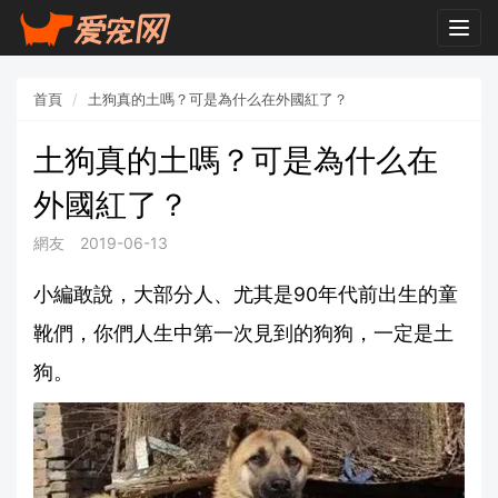
Togg
navig
首頁
土狗真的土嗎？可是為什么在外國紅了？
土狗真的土嗎？可是為什么在
外國紅了？
網友
2019-06-13
小編敢說，大部分人、尤其是90年代前出生的童
靴們，你們人生中第一次見到的狗狗，一定是土
狗。