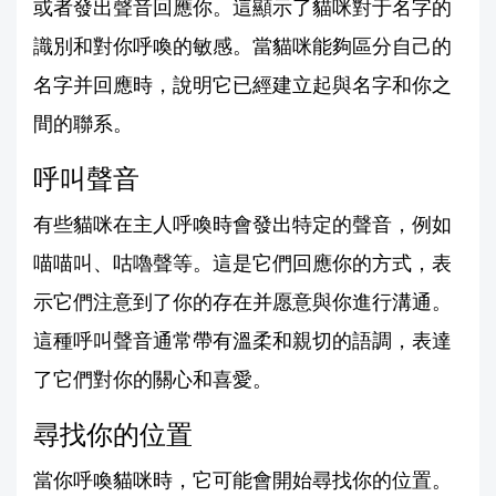
或者發出聲音回應你。這顯示了貓咪對于名字的
識別和對你呼喚的敏感。當貓咪能夠區分自己的
名字并回應時，說明它已經建立起與名字和你之
間的聯系。
呼叫聲音
有些貓咪在主人呼喚時會發出特定的聲音，例如
喵喵叫、咕嚕聲等。這是它們回應你的方式，表
示它們注意到了你的存在并愿意與你進行溝通。
這種呼叫聲音通常帶有溫柔和親切的語調，表達
了它們對你的關心和喜愛。
尋找你的位置
當你呼喚貓咪時，它可能會開始尋找你的位置。