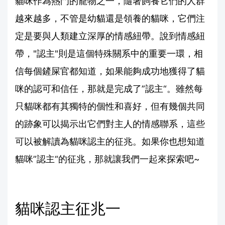
貓咪作為熱門的寵物之一，隨著飼養它們的人群
越來越多，不管是幼貓還是領養的貓咪，它們注
定是要與人類建立深厚的情感紐帶。說到情感紐
帶，"認主"則是這個特殊關系中的重要一環，相
信每個鏟屎官都知道，如果能夠成功地獲得了貓
咪的認可和信任，那就是完成了”認主“。雖然每
只貓咪都有其獨特的個性和喜好，但有幾個共同
的跡象可以揭示出它們對主人的情感聯系，這些
可以被解讀為貓咪認主的征兆。如果你也想知道
貓咪”認主“的征兆，那就讓我們一起來探索吧~
貓咪認主征兆一