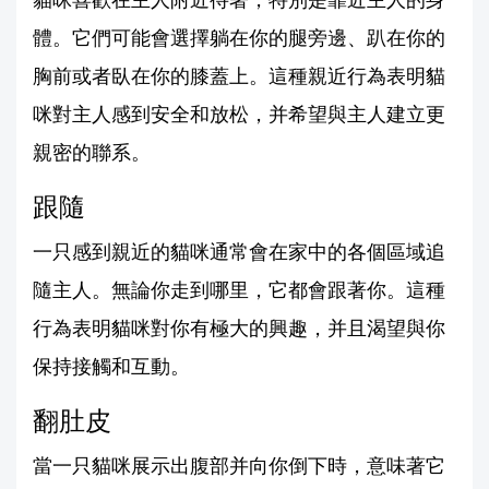
體。它們可能會選擇躺在你的腿旁邊、趴在你的
胸前或者臥在你的膝蓋上。這種親近行為表明貓
咪對主人感到安全和放松，并希望與主人建立更
親密的聯系。
跟隨
一只感到親近的貓咪通常會在家中的各個區域追
隨主人。無論你走到哪里，它都會跟著你。這種
行為表明貓咪對你有極大的興趣，并且渴望與你
保持接觸和互動。
翻肚皮
當一只貓咪展示出腹部并向你倒下時，意味著它