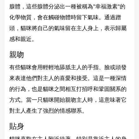
腺體，這些腺體分泌出一種被稱為"幸福激素"的
化學物質，會在觸碰物體時留下氣味。通過蹭
頭，貓咪將自己的氣味留在主人身上，表示歸屬
感和親近。
親吻
有些貓咪會用輕輕地舔舐主人的手指、臉或頭發
來表達他們對主人的喜愛和接受。這是一種深情
的行為，也是貓咪之間相互打招呼和鞏固關系的
方式。當一只貓咪開始親吻主人時，這意味著它
對主人產生了強烈的情感聯系。
貼身
貓咪喜歡在主人附近待著，特別是靠近主人的身