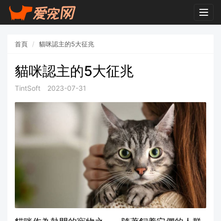
Togg
navig
首頁
貓咪認主的5大征兆
貓咪認主的5大征兆
TintSoft
2023-07-31