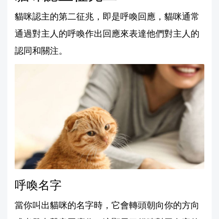
貓咪認主的第二征兆，即是呼喚回應，貓咪通常
通過對主人的呼喚作出回應來表達他們對主人的
認同和關注。
呼喚名字
當你叫出貓咪的名字時，它會轉頭朝向你的方向