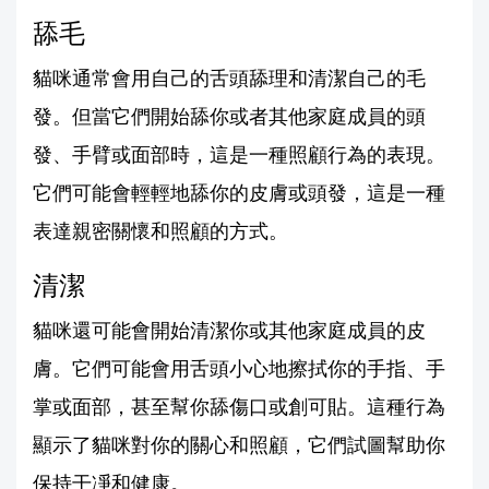
舔毛
貓咪通常會用自己的舌頭舔理和清潔自己的毛
發。但當它們開始舔你或者其他家庭成員的頭
發、手臂或面部時，這是一種照顧行為的表現。
它們可能會輕輕地舔你的皮膚或頭發，這是一種
表達親密關懷和照顧的方式。
清潔
貓咪還可能會開始清潔你或其他家庭成員的皮
膚。它們可能會用舌頭小心地擦拭你的手指、手
掌或面部，甚至幫你舔傷口或創可貼。這種行為
顯示了貓咪對你的關心和照顧，它們試圖幫助你
保持干凈和健康。