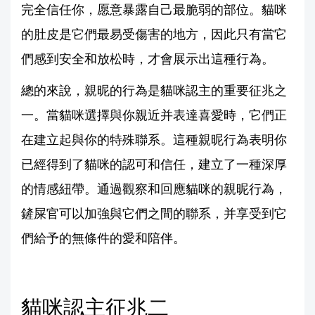
完全信任你，愿意暴露自己最脆弱的部位。貓咪
的肚皮是它們最易受傷害的地方，因此只有當它
們感到安全和放松時，才會展示出這種行為。
總的來說，親昵的行為是貓咪認主的重要征兆之
一。當貓咪選擇與你親近并表達喜愛時，它們正
在建立起與你的特殊聯系。這種親昵行為表明你
已經得到了貓咪的認可和信任，建立了一種深厚
的情感紐帶。通過觀察和回應貓咪的親昵行為，
鏟屎官可以加強與它們之間的聯系，并享受到它
們給予的無條件的愛和陪伴。
貓咪認主征兆二